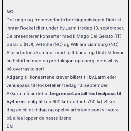
NO
Det unge og fremoverlente bookingselskapet Distrikt
inntar Rockefeller under by:Larm fredag 13. september.
De presenterer konserter med
Il Mago Del Gelato (IT)
,
Safario (NO)
,
Vettche (NO)
og
William Gamborg (NO)
.
Alle artistene kommer med fullt band, og Distrikt lover
en helaften med en produksjon og energi som vil by
på overraskelser!
Adgang til konsertene krever
billett til by:Larm
eller
venuepass til Rockefeller fredag 13. september.
Akkurat nå er det et
begrenset antall
festivalpass
til
by:Larm
i salg til kun 890 kr (student: 790 kr). Sikre
deg en billett i dag og opplev artistene som vil være
på alles lepper de neste årene!
EN