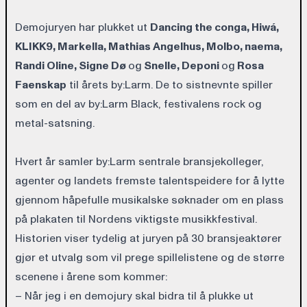
Demojuryen har plukket ut
Dancing the conga
,
Hiwá
,
KLIKK9
,
Markella
,
Mathias Angelhus
,
Molbo
,
naema
,
Randi Oline
,
Signe Dø
og
Snelle
,
Deponi
og
Rosa
Faenskap
til årets by:Larm. De to sistnevnte spiller
som en del av by:Larm Black, festivalens rock og
metal-satsning.
Hvert år samler by:Larm sentrale bransjekolleger,
agenter og landets fremste talentspeidere for å lytte
gjennom håpefulle musikalske søknader om en plass
på plakaten til Nordens viktigste musikkfestival.
Historien viser tydelig at juryen på 30 bransjeaktører
gjør et utvalg som vil prege spillelistene og de større
scenene i årene som kommer:
– Når jeg i en demojury skal bidra til å plukke ut