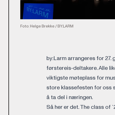
Foto: Helge Brekke / BY:LARM
by:Larm arrangeres for 27. 
førstereis-deltakere. Alle l
viktigste møteplass for mu
store klassefesten for oss 
å ta del i næringen.
Så her er det. The class of `