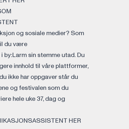
ERT HER
SOM
STENT
uksjon og sosiale medier? Som
il du være
i by:Larm sin stemme utad. Du
gere innhold til våre plattformer,
du ikke har oppgaver står du
nsene og festivalen som du
riere hele uke 37, dag og
NIKASJONSASSISTENT HER