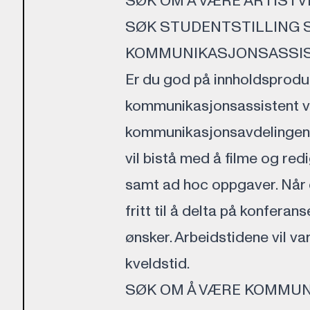
SØK OM Å VÆRE ARTISTV
SØK STUDENTSTILLING 
KOMMUNIKASJONSASSI
Er du god på innholdsprod
kommunikasjonsassistent v
kommunikasjonsavdelingen 
vil bistå med å filme og redi
samt ad hoc oppgaver. Når 
fritt til å delta på konfera
ønsker. Arbeidstidene vil va
kveldstid.
SØK OM Å VÆRE KOMMU