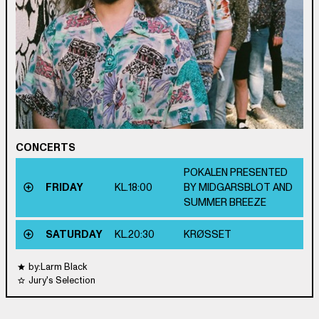
CONCERTS
POKALEN PRESENTED
FRIDAY
KL.
18:00
BY MIDGARSBLOT AND
SUMMER BREEZE
SATURDAY
KL.
20:30
KRØSSET
by:Larm Black
Jury's Selection