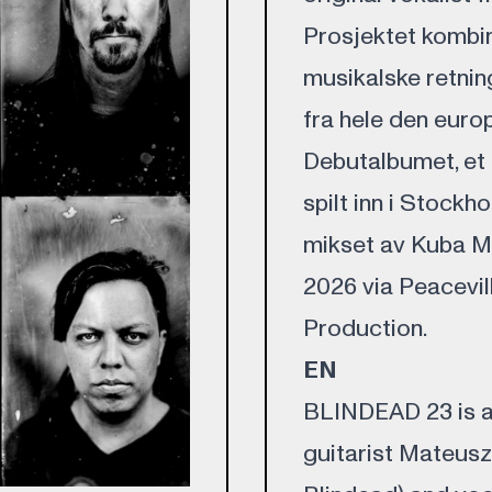
Prosjektet kombin
musikalske retnin
fra hele den euro
Debutalbumet, et 
spilt inn i Stock
mikset av Kuba Mań
2026 via Peacevi
Production.
EN
BLINDEAD 23 is a 
guitarist Mateusz