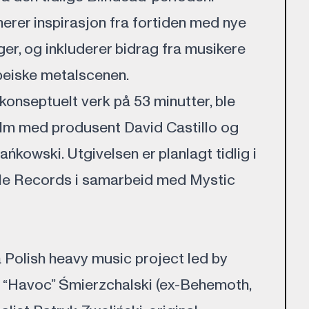
erer inspirasjon fra fortiden med nye
ger, og inkluderer bidrag fra musikere
peiske metalscenen.
konseptuelt verk på 53 minutter, ble
holm med produsent David Castillo og
kowski. Utgivelsen er planlagt tidlig i
lle Records i samarbeid med Mystic
Polish heavy music project led by
 “Havoc” Śmierzchalski (ex-Behemoth,