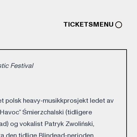
TICKETS
MENU
ic Festival
t polsk heavy-musikkprosjekt ledet av
“Havoc” Śmierzchalski (tidligere
d) og vokalist Patryk Zwoliński,
fra den tidlige Blindead-perioden.