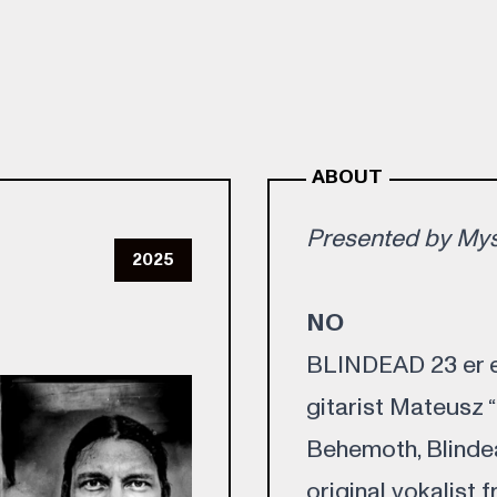
ABOUT
Presented by Myst
2025
NO
BLINDEAD 23 er e
gitarist Mateusz 
Behemoth, Blindea
original vokalist 