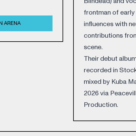
Blindead) and voca
frontman of early
N ARENA
influences with n
contributions fr
scene.
Their debut album
recorded in Stock
mixed by Kuba Mańk
2026 via Peacevil
Production.