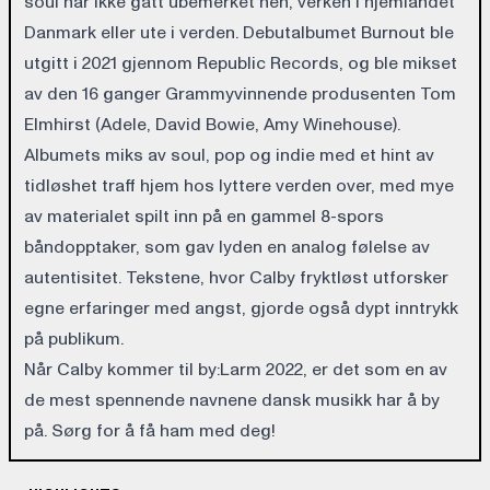
soul har ikke gått ubemerket hen, verken i hjemlandet
Danmark eller ute i verden. Debutalbumet Burnout ble
utgitt i 2021 gjennom Republic Records, og ble mikset
av den 16 ganger Grammyvinnende produsenten Tom
Elmhirst (Adele, David Bowie, Amy Winehouse).
Albumets miks av soul, pop og indie med et hint av
tidløshet traff hjem hos lyttere verden over, med mye
av materialet spilt inn på en gammel 8-spors
båndopptaker, som gav lyden en analog følelse av
autentisitet. Tekstene, hvor Calby fryktløst utforsker
egne erfaringer med angst, gjorde også dypt inntrykk
på publikum.
Når Calby kommer til by:Larm 2022, er det som en av
de mest spennende navnene dansk musikk har å by
på. Sørg for å få ham med deg!