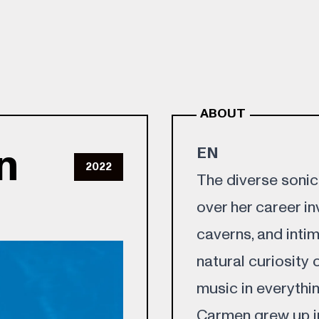
ABOUT
n
EN
2022
The diverse sonic 
over her career in
caverns, and inti
natural curiosity 
music in everythin
Carmen grew up i