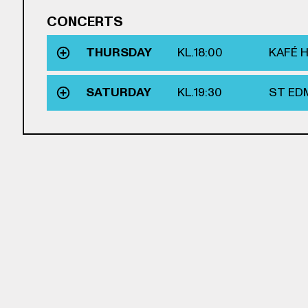
CONCERTS
THURSDAY
KL.
18:00
KAFÉ 
SATURDAY
KL.
19:30
ST ED