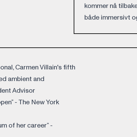
kommer nå tilbake
både immersivt o
al, Carmen Villain's fifth
med ambient and
ent Advisor
open” - The New York
m of her career” -