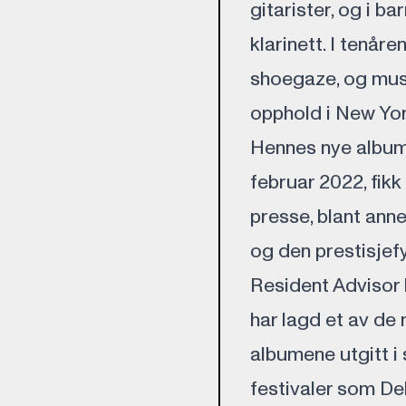
gitarister, og i 
klarinett. I tenår
shoegaze, og mus
opphold i New Yo
Hennes nye albu
februar 2022, fik
presse, blant anne
og den prestisje
Resident Advisor l
har lagd et av de
albumene utgitt i 
festivaler som D