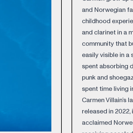
and Norwegian fat
childhood experie
and clarinet in a 
community that bu
easily visible in 
spent absorbing 
punk and shoegaze
spent time living 
Carmen Villain’s 
released in 2022, 
acclaimed Norweg