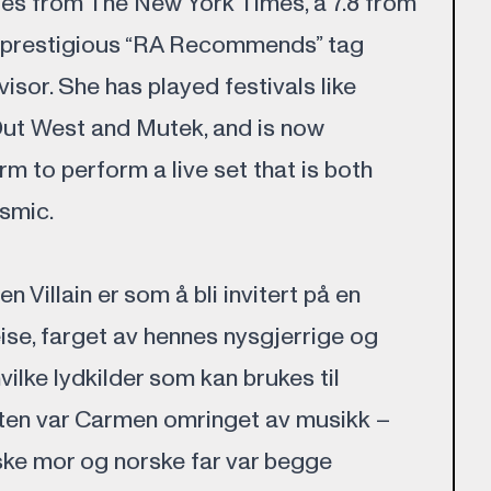
es from The New York Times, a 7.8 from
e prestigious “RA Recommends” tag
sor. She has played festivals like
ut West and Mutek, and is now
rm to perform a live set that is both
smic.
n Villain er som å bli invitert på en
ise, farget av hennes nysgjerrige og
hvilke lydkilder som kan brukes til
sten var Carmen omringet av musikk –
ke mor og norske far var begge