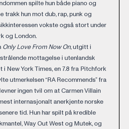
barndommen spilte hun både piano og
ene trakk hun mot dub, rap, punk og
ikkinteressen vokste også stort under
rk og London.
m
Only Love From Now On
, utgitt i
k strålende mottagelse i utenlandsk
t i New York Times, en 7.8 fra Pitchfork
fylte utmerkelsen “RA Recommends” fra
evner ingen tvil om at Carmen Villain
 mest internasjonalt anerkjente norske
senere tid. Hun har spilt på kredible
ekmantel, Way Out West og Mutek, og