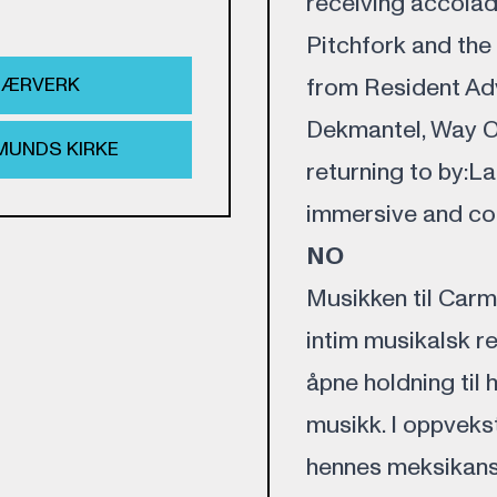
receiving accolad
Pitchfork and th
HÆRVERK
from Resident Advi
Dekmantel, Way O
MUNDS KIRKE
returning to by:La
immersive and co
NO
Musikken til Carme
intim musikalsk re
åpne holdning til 
musikk. I oppvek
hennes meksikans