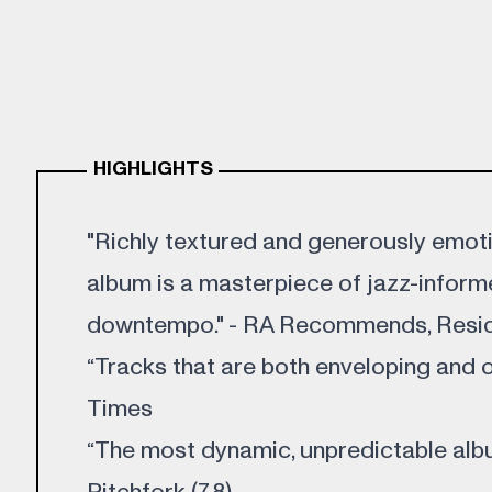
HIGHLIGHTS
"Richly textured and generously emotion
album is a masterpiece of jazz-infor
downtempo." - RA Recommends, Resid
“Tracks that are both enveloping and 
Times
“The most dynamic, unpredictable albu