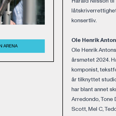
Harald Nilsson ti
låtskriverrettighe
konsertliv.
Ole Henrik Anto
N ARENA
Ole Henrik Antons
årsmøtet 2024. Ha
komponist, tekstf
år tilknyttet stu
har blant annet s
Arredondo, Tone D
Scott, Mel C, Ted