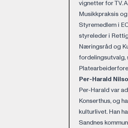
vignetter for TV. 
Musikkpraksis og
Styremedlem i EC
styreleder i Retti
Næringsråd og Ku
fordelingsutvalg, 
Platearbeiderfor
Per-Harald Nils
Per-Harald var ad
Konserthus, og har
kulturlivet. Han h
Sandnes kommune,