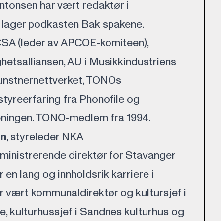
Antonsen har vært redaktør i
 lager podkasten Bak spakene.
SA (leder av APCOE-komiteen),
ghetsalliansen, AU i Musikkindustriens
nstnernettverket, TONOs
styreerfaring fra Phonofile og
eningen. TONO-medlem fra 1994.
on
, styreleder NKA
ministrerende direktør for Stavanger
 en lang og innholdsrik karriere i
ar vært kommunaldirektør og kultursjef i
 kulturhussjef i Sandnes kulturhus og