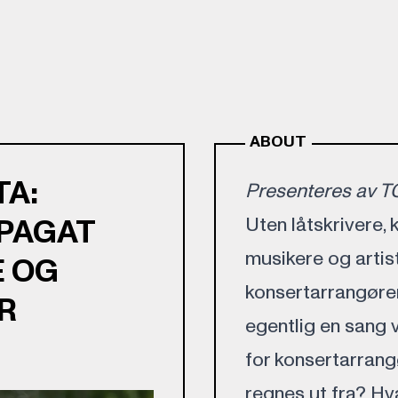
ABOUT
TA:
Presenteres av 
SPAGAT
Uten låtskrivere,
musikere og artis
E OG
konsertarrangørene
R
egentlig en sang v
for konsertarrang
regnes ut fra? Hva