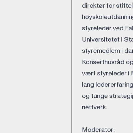
direktør for stift
høyskoleutdanning
styreleder ved Fa
Universitetet i S
styremedlem i da
Konserthusråd og 
vært styreleder i
lang ledererfaring
og tunge strategi
nettverk.
Moderator: