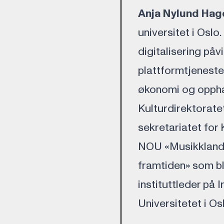
Anja Nylund Hag
universitet i Oslo
digitalisering påv
plattformtjenester
økonomi og opphav
Kulturdirektorate
sekretariatet for 
NOU «Musikklandet
framtiden» som ble 
instituttleder på 
Universitetet i Os