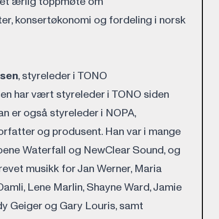
l et ærlig toppmøte om
ter, konsertøkonomi og fordeling i norsk
nsen
, styreleder i TONO
en har vært styreleder i TONO siden
n er også styreleder i NOPA,
orfatter og produsent. Han var i mange
dioene Waterfall og NewClear Sound, og
krevet musikk for Jan Werner, Maria
amli, Lene Marlin, Shayne Ward, Jamie
dy Geiger og Gary Louris, samt