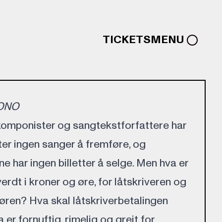
TICKETS
MENU
TONO
 komponister og sangtekstforfattere har
ter ingen sanger å fremføre, og
 har ingen billetter å selge. Men hva er
erdt i kroner og øre, for låtskriveren og
øren? Hva skal låtskriverbetalingen
 er fornuftig, rimelig og greit for