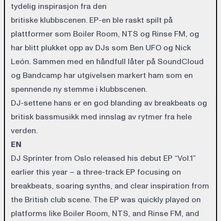
tydelig inspirasjon fra den
britiske klubbscenen. EP-en ble raskt spilt på
plattformer som Boiler Room, NTS og Rinse FM, og
har blitt plukket opp av DJs som Ben UFO og Nick
León. Sammen med en håndfull låter på SoundCloud
og Bandcamp har utgivelsen markert ham som en
spennende ny stemme i klubbscenen.
DJ-settene hans er en god blanding av breakbeats og
britisk bassmusikk med innslag av rytmer fra hele
verden.
EN
DJ Sprinter from Oslo released his debut EP “Vol.1”
earlier this year – a three-track EP focusing on
breakbeats, soaring synths, and clear inspiration from
the British club scene. The EP was quickly played on
platforms like Boiler Room, NTS, and Rinse FM, and