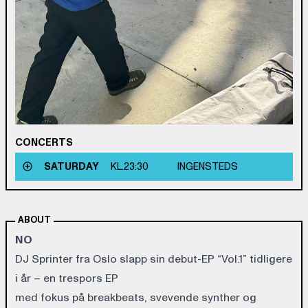
CONCERTS
SATURDAY
KL.
23:30
INGENSTEDS
ABOUT
NO
DJ Sprinter fra Oslo slapp sin debut-EP “Vol.1” tidligere
i år – en trespors EP
med fokus på breakbeats, svevende synther og