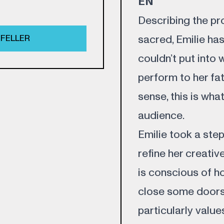
EN
Describing the pr
FELLER
sacred, Emilie ha
couldn’t put into 
perform to her fat
sense, this is what
audience.
Emilie took a ste
refine her creativ
is conscious of 
close some doors 
particularly value