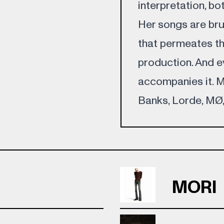
interpretation, bot
Her songs are bru
that permeates th
production. And ev
accompanies it. Mu
Banks, Lorde, MØ,
MORI