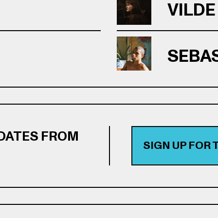
VILDE
SEBA
PDATES FROM
SIGN UP FOR