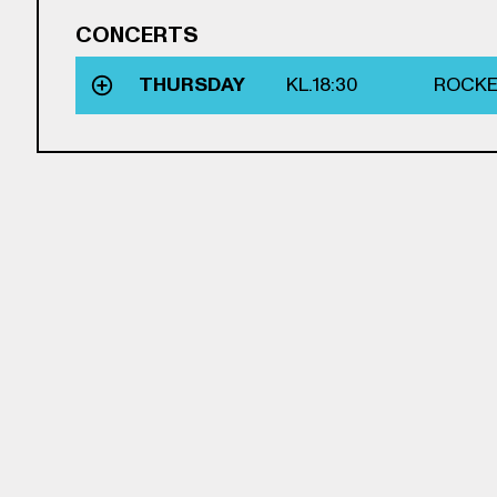
CONCERTS
THURSDAY
KL.
18:30
ROCKE