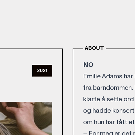
ABOUT
NO
2021
Emilie Adams har
fra barndommen. N
klarte å sette ord
og hadde konsert f
om hun har fått et
– For meg er det 