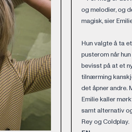
og melodier, og d
magisk, sier Emilie
Hun valgte å ta et
pusterom når hun 
bevisst på at et 
tilnærming kanskj
det åpner andre. 
Emilie kaller mør
samt alternativ o
Rey og Coldplay.