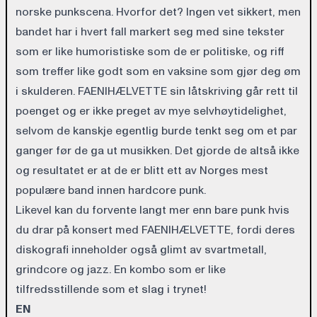
norske punkscena. Hvorfor det? Ingen vet sikkert, men
bandet har i hvert fall markert seg med sine tekster
som er like humoristiske som de er politiske, og riff
som treffer like godt som en vaksine som gjør deg øm
i skulderen. FAENIHÆLVETTE sin låtskriving går rett til
poenget og er ikke preget av mye selvhøytidelighet,
selvom de kanskje egentlig burde tenkt seg om et par
ganger før de ga ut musikken. Det gjorde de altså ikke
og resultatet er at de er blitt ett av Norges mest
populære band innen hardcore punk.
Likevel kan du forvente langt mer enn bare punk hvis
du drar på konsert med FAENIHÆLVETTE, fordi deres
diskografi inneholder også glimt av svartmetall,
grindcore og jazz. En kombo som er like
tilfredsstillende som et slag i trynet!
EN