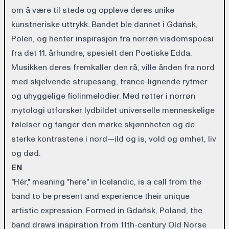
om å være til stede og oppleve deres unike
kunstneriske uttrykk. Bandet ble dannet i Gdańsk,
Polen, og henter inspirasjon fra norrøn visdomspoesi
fra det 11. århundre, spesielt den Poetiske Edda.
Musikken deres fremkaller den rå, ville ånden fra nord
med skjelvende strupesang, trance-lignende rytmer
og uhyggelige fiolinmelodier. Med røtter i norrøn
mytologi utforsker lydbildet universelle menneskelige
følelser og fanger den mørke skjønnheten og de
sterke kontrastene i nord—ild og is, vold og ømhet, liv
og død.
EN
"Hér," meaning "here" in Icelandic, is a call from the
band to be present and experience their unique
artistic expression. Formed in Gdańsk, Poland, the
band draws inspiration from 11th-century Old Norse