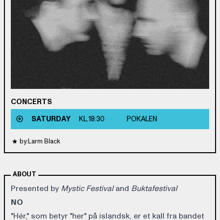
CONCERTS
SATURDAY
KL.
18:30
POKALEN
by:Larm Black
ABOUT
Presented by
Mystic Festival
and
Buktafestival
NO
"Hér," som betyr "her" på islandsk, er et kall fra bandet