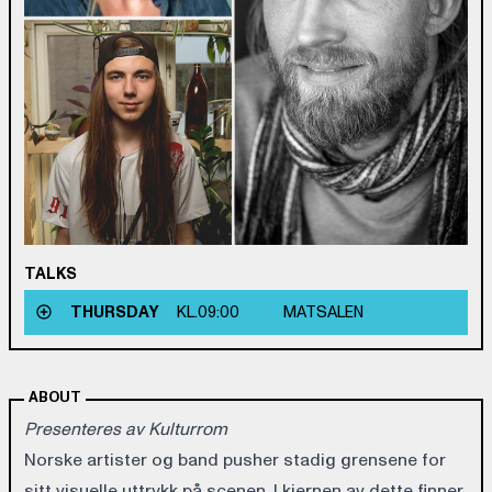
TALKS
THURSDAY
KL.
09:00
MATSALEN
ABOUT
Presenteres av Kulturrom
Norske artister og band pusher stadig grensene for
sitt visuelle uttrykk på scenen. I kjernen av dette finner