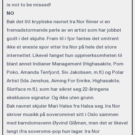
is not to be missed!
NO
Bak det litt kryptiske navnet Ira Nor finner vi en
fremadstormende perle av en artist som har jobbet
godt i det skjulte. Fram til i fjor fantes det omtrent
ikke et eneste spor etter Ira Nor på hele det store
internettet. Likevel fanget hun oppmerksomheten til
blant annet Indianer Management (Highasakite, Pom
Poko, Amanda Tenfjord, Siv Jakobsen, m.fl.) og Polar
Artist (Ida Jenshus, Aiming For Enrike, Highasakite,
Sløtface m.fl.), som har sikret seg 22-åringens
eksklusive signatur. Og ikke uten grunn.
Bak navnet skjuler Mari Halse fra Halsa seg. Ira Nor
skriver musikk på soverommet sitt i Oslo sammen
med barndomsvenn Øyvind Glåmen, men det er likevel
langt ifra soveroms-pop hun lager. Ira Nor