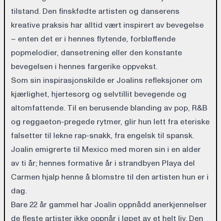
tilstand. Den finskfødte artisten og danserens
kreative praksis har alltid vært inspirert av bevegelse
– enten det er i hennes flytende, forbløffende
popmelodier, dansetrening eller den konstante
bevegelsen i hennes fargerike oppvekst.
Som sin inspirasjonskilde er Joalins refleksjoner om
kjærlighet, hjertesorg og selvtillit bevegende og
altomfattende. Til en berusende blanding av pop, R&B
og reggaeton-pregede rytmer, glir hun lett fra eteriske
falsetter til lekne rap-snakk, fra engelsk til spansk.
Joalin emigrerte til Mexico med moren sin i en alder
av ti år; hennes formative år i strandbyen Playa del
Carmen hjalp henne å blomstre til den artisten hun er i
dag.
Bare 22 år gammel har Joalin oppnådd anerkjennelser
de fleste artister ikke oppnår i løpet av et helt liv. Den