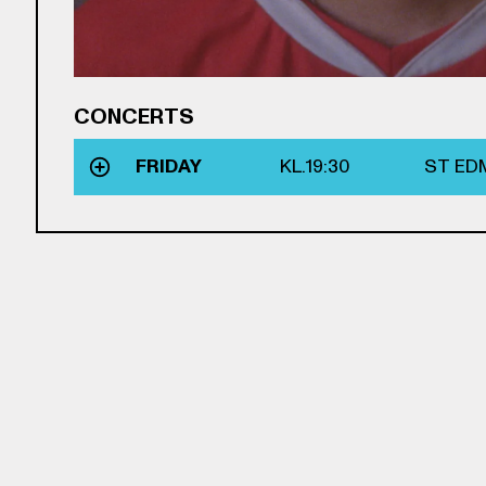
CONCERTS
FRIDAY
KL.
19:30
ST ED