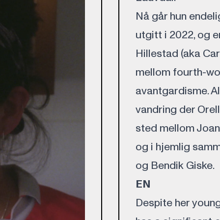
Nå går hun endeli
utgitt i 2022, og
Hillestad (aka Car
mellom fourth-wor
avantgardisme. Al
vandring der Orell
sted mellom Joan
og i hjemlig sam
og Bendik Giske.
EN
Despite her young