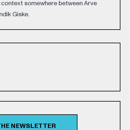
c context somewhere between Arve
dik Giske.
 THE NEWSLETTER