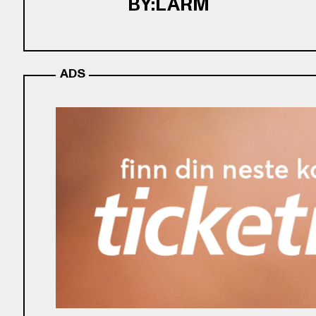
BY:LARM
ADS