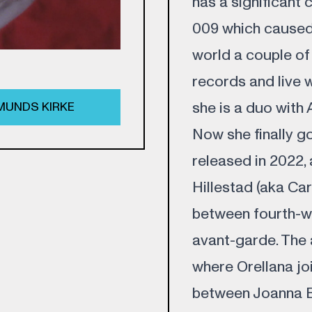
has a significant 
009 which caused 
world a couple of
records and live wi
she is a duo with 
MUNDS KIRKE
Now she finally go
released in 2022
Hillestad (aka Ca
between fourth-wo
avant-garde. The 
where Orellana jo
between Joanna B