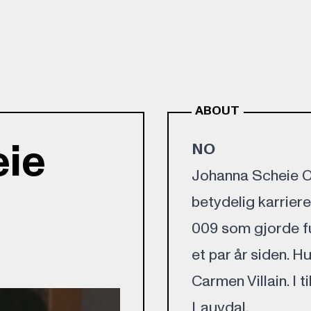
ABOUT
eie
NO
Johanna Scheie Or
betydelig karrier
009 som gjorde f
et par år siden. H
Carmen Villain. I t
Lauvdal.