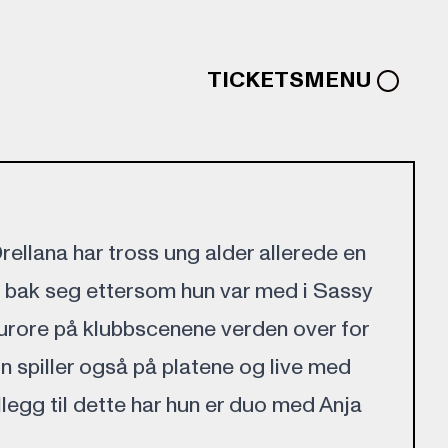
TICKETS
MENU
ellana har tross ung alder allerede en
e bak seg ettersom hun var med i Sassy
urore på klubbscenene verden over for
un spiller også på platene og live med
illegg til dette har hun er duo med Anja