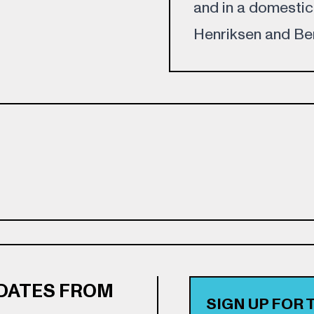
and in a domesti
Henriksen and Ben
PDATES FROM
SIGN UP FOR