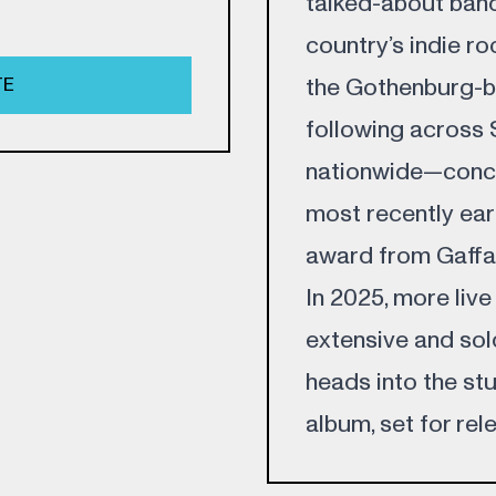
talked-about band
country’s indie ro
TE
the Gothenburg-b
following across
nationwide—conce
most recently ear
award from Gaffa
In 2025, more live
extensive and sol
heads into the st
album, set for rele