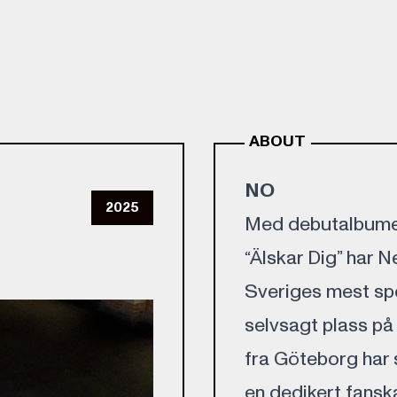
ABOUT
NO
2025
Med debutalbumet 
“Älskar Dig” har N
Sveriges mest sp
selvsagt plass på
fra Göteborg har 
en dedikert fanska