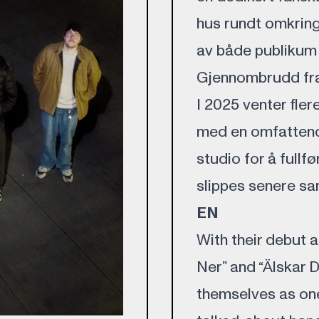
hus rundt omkring 
av både publikum 
Gjennombrudd fra
I 2025 venter fler
med en omfattende
studio for å fullf
slippes senere sa
EN
With their debut a
Ner” and “Älskar D
themselves as on