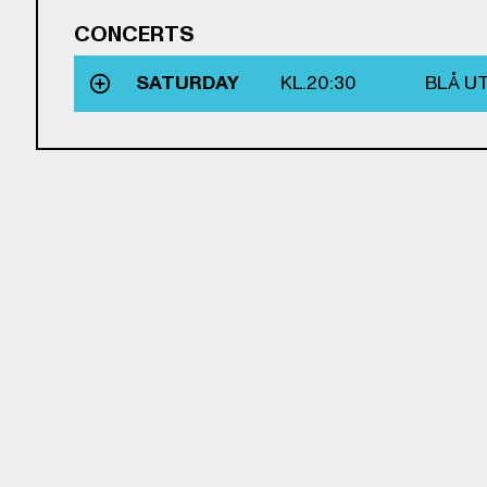
CONCERTS
SATURDAY
KL.
20:30
BLÅ U