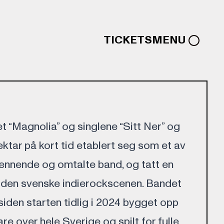
TICKETS
MENU
“Magnolia” og singlene “Sitt Ner” og
ektar på kort tid etablert seg som et av
ennende og omtalte band, og tatt en
 den svenske indierockscenen. Bandet
siden starten tidlig i 2024 bygget opp
re over hele Sverige og spilt for fulle