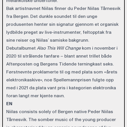
melankolske undertoner.
Bak artistnavnet Niilas finner du Peder Niilas Tårnesvik
fra Bergen. Det dunkle soundet til den unge
produsenten henter sin signatur gjennom et organisk
lydbilde preget av live-instrumenter, feltopptak fra
sine reiser og Niilas’ samiske bakgrunn.
Debutalbumet
Also
This Will
Change
kom i november i
2020 til strålende fanfare – blant annet trillet både
Aftenposten og Bergens Tidende terningkast seks.
Førstnevnte proklamerte til og med plata som «årets
elektronikaskive», noe Spellemannprisen fulgte opp
med i 2021 da plata vant pris i kategorien elektronika
foran langt mer kjente navn.
EN
Niilas consists solely of Bergen native Peder Niilas
Tårnesvik. The somber music of the young producer