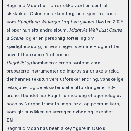
Ragnhild Moan har i en årrekke vært en sentral
skikkelse i Oslos musikkundergrunn, kjent fra band
som
BangBang Watergun!
og
han gaiden
. Høsten 2025
slipper hun sitt andre album,
Might As Well Just Cause
a Scene,
og er en personlig fortelling om
kjærlighetssorg, finne sin egen stemme – og en liten
hevn til han som såret henne.
Ragnhild og
kombinerer brede synthesizere,
preparerte instrumenter og improvisatoriske strekk,
der hennes tekstunivers utforsker endring, vanskelige
relasjoner og de eksistensielle utfordringene i 20-
årene. I bandet har Ragnhild med seg et stjernelag av
noen av Norges fremste unge jazz- og popmusikere,
som gir musikken en særegen dybde og lekenhet.
EN
Ragnhild Moan has been a key figure in Oslo’s