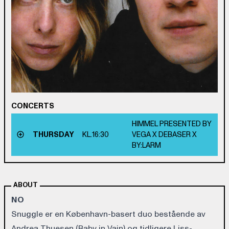
CONCERTS
HIMMEL PRESENTED BY
THURSDAY
KL.
16:30
VEGA X DEBASER X
BY:LARM
ABOUT
NO
Snuggle er en København-basert duo bestående av
Andrea Thuesen (Baby in Vain) og tidligere Liss-