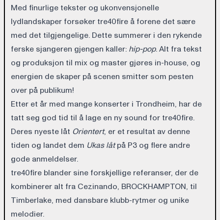
Med finurlige tekster og ukonvensjonelle
lydlandskaper forsøker tre40fire å forene det sære
med det tilgjengelige. Dette summerer i den rykende
ferske sjangeren gjengen kaller:
hip-pop
. Alt fra tekst
og produksjon til mix og master gjøres in-house, og
energien de skaper på scenen smitter som pesten
over på publikum!
Etter et år med mange konserter i Trondheim, har de
tatt seg god tid til å lage en ny sound for tre40fire.
Deres nyeste låt
Orientert
, er et resultat av denne
tiden og landet dem
Ukas låt
på P3 og flere andre
gode anmeldelser.
tre40fire blander sine forskjellige referanser, der de
kombinerer alt fra Cezinando, BROCKHAMPTON, til
Timberlake, med dansbare klubb-rytmer og unike
melodier.