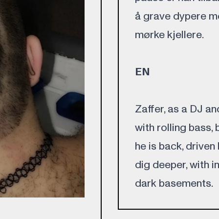
å grave dypere me
mørke kjellere.
EN
Zaffer, as a DJ an
with rolling bass, 
he is back, driven
dig deeper, with i
dark basements.