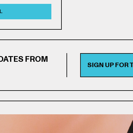
L
PDATES FROM
SIGN UP FOR