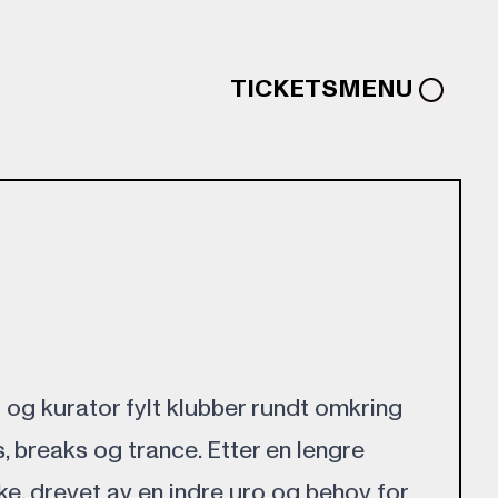
TICKETS
MENU
 og kurator fylt klubber rundt omkring
, breaks og trance. Etter en lengre
ke, drevet av en indre uro og behov for