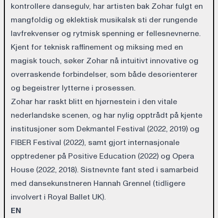
kontrollere dansegulv, har artisten bak Zohar fulgt en
mangfoldig og eklektisk musikalsk sti der rungende
lavfrekvenser og rytmisk spenning er fellesnevnerne.
Kjent for teknisk raffinement og miksing med en
magisk touch, søker Zohar nå intuitivt innovative og
overraskende forbindelser, som både desorienterer
og begeistrer lytterne i prosessen.
Zohar har raskt blitt en hjørnestein i den vitale
nederlandske scenen, og har nylig opptrådt på kjente
institusjoner som Dekmantel Festival (2022, 2019) og
FIBER Festival (2022), samt gjort internasjonale
opptredener på Positive Education (2022) og Opera
House (2022, 2018). Sistnevnte fant sted i samarbeid
med dansekunstneren Hannah Grennel (tidligere
involvert i Royal Ballet UK).
EN