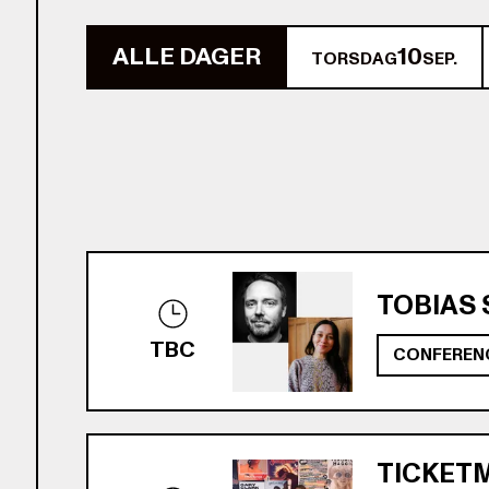
ALLE DAGER
10
TORSDAG
SEP.
TOBIAS 
TBC
CONFEREN
TICKETM