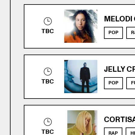
MELODI 
TBC
POP
R
JELLY C
TBC
POP
F
CORTISA
TBC
RAP
H