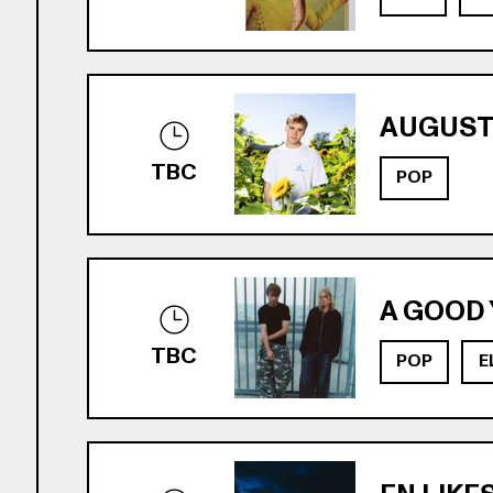
AUGUST 
TBC
POP
A GOOD 
TBC
POP
E