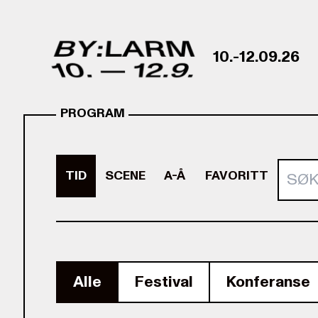
Skip to content
10.-12.09.26
PROGRAM
Søk h
TID
SCENE
A-Å
FAVORITT
Alle
Festival
Konferanse