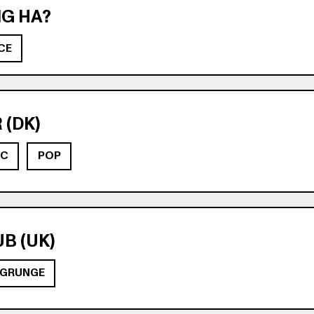
G HA?
CE
(DK)
IC
POP
B (UK)
GRUNGE