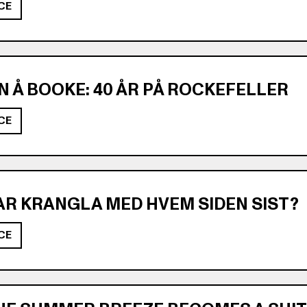
CE
 Å BOOKE: 40 ÅR PÅ ROCKEFELLER
CE
R KRANGLA MED HVEM SIDEN SIST?
CE