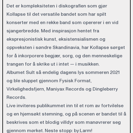
Det er kompleksiteten i diskografien som gjør
Kollapse til det versatile bandet som har spilt
konserter med en rekke band som opererer i en vid
sjangerbredde. Med inspirasjon hentet fra
ekspresjonistisk kunst, eksistensialismen og
oppveksten i søndre Skandinavia, har Kollapse sørget
for å inkorporere begjær, sorg, og den menneskelige
trangen for å skrike ut i intet — i musikken.
Albumet Sult så endelig dagens lys sommeren 2021
og ble sluppet gjennom Fysisk Format,
Virkelighedsfjern, Maniyax Records og Dingleberry
Records.
Live inviteres publikummet inn til et rom av fortvilelse
og en hjemsøkt stemning, og på scenen er bandet til å
beskrives som et blodig villdyr som manøvrerer seg
gjennom mørket. Neste stopp: by:Larm!