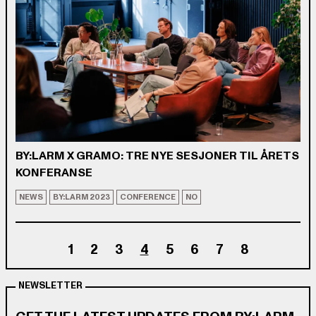
BY:LARM X GRAMO: TRE NYE SESJONER TIL ÅRETS
KONFERANSE
NEWS
BY:LARM 2023
CONFERENCE
NO
1
2
3
4
5
6
7
8
NEWSLETTER