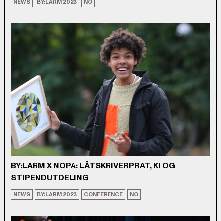
NEWS
BY:LARM 2023
NO
BY:LARM X NOPA: LÅTSKRIVERPRAT, KI OG
STIPENDUTDELING
NEWS
BY:LARM 2023
CONFERENCE
NO