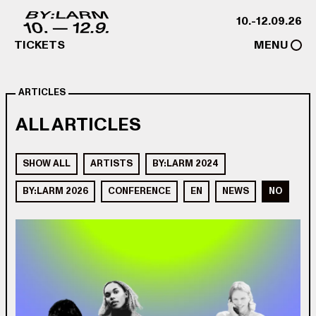
Skip to content
10.-12.09.26
TICKETS
MENU
ARTICLES
ALL ARTICLES
SHOW ALL
ARTISTS
BY:LARM 2024
BY:LARM 2026
CONFERENCE
EN
NEWS
NO