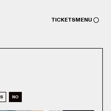
TICKETS
MENU
S
NO