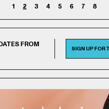
1
2
3
4
5
6
7
8
PDATES FROM
SIGN UP FOR