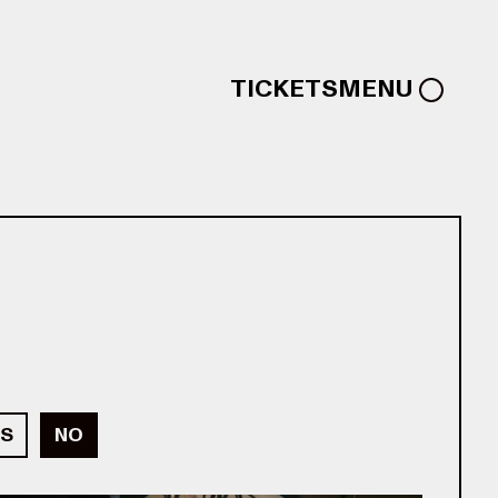
TICKETS
MENU
S
NO